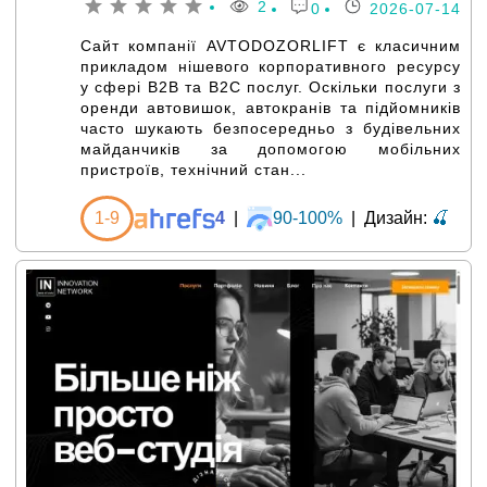
2
0
2026-07-14
Сайт компанії AVTODOZORLIFT є класичним
прикладом нішевого корпоративного ресурсу
у сфері B2B та B2C послуг. Оскільки послуги з
оренди автовишок, автокранів та підйомників
часто шукають безпосередньо з будівельних
майданчиків за допомогою мобільних
пристроїв, технічний стан...
1-9
4
|
90-100%
|
Дизайн:
🍒