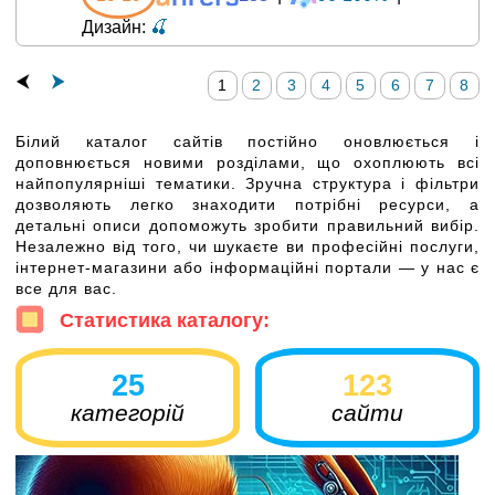
Дизайн:
🍒
⮜
⮞
1
2
3
4
5
6
7
8
Білий каталог сайтів постійно оновлюється і
доповнюється новими розділами, що охоплюють всі
найпопулярніші тематики. Зручна структура і фільтри
дозволяють легко знаходити потрібні ресурси, а
детальні описи допоможуть зробити правильний вибір.
Незалежно від того, чи шукаєте ви професійні послуги,
інтернет-магазини або інформаційні портали — у нас є
все для вас.
Статистика каталогу:
25
123
категорій
сайти