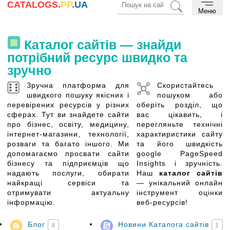
CATALOGS.
PP
.
UA
Меню
Каталог сайтів — знайди
потрібний ресурс швидко та
зручно
Зручна платформа для
Скористайтесь
швидкого пошуку якісних і
пошуком або
перевірених ресурсів у різних
оберіть розділ, що
сферах. Тут ви знайдете сайти
вас цікавить, і
про бізнес, освіту, медицину,
перегляньте технічні
інтернет-магазини, технології,
характиристики сайту
розваги та багато іншого. Ми
та його швидкість
допомагаємо просвати сайти
google PageSpeed
бізнесу та підприємців що
Insights і зручність.
надають послуги, обирати
Наш
каталог сайтів
найкращі сервіси та
— унікальний онлайн
отримувати актуальну
інструмент оцінки
інформацію.
веб-ресурсів!
Блог
Новини Каталога сайтів
4
1