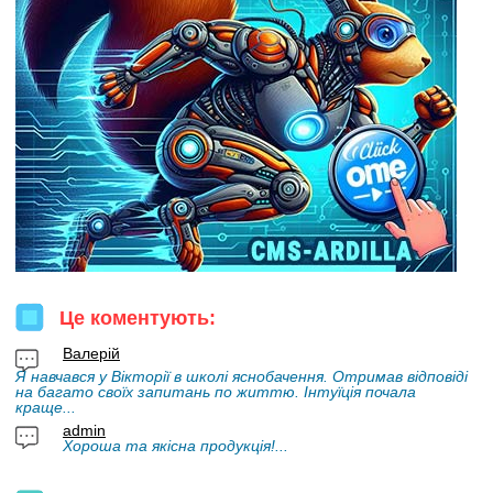
Це коментують:
Валерій
Я навчався у Вікторії в школі яснобачення. Отримав відповіді
на багато своїх запитань по життю. Інтуїція почала
краще...
admin
Хороша та якісна продукція!...