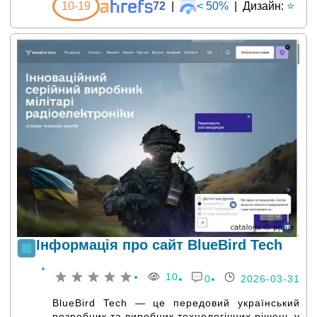
10-19
72
|
< 50%
|
Дизайн:
⭐
Інформація про сайт BlueBird Tech
10
0
2026-03-31
BlueBird Tech — це передовий український
розробник та виробник технологічних рішень у