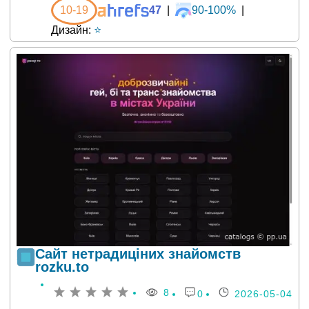
10-19
47
|
90-100%
|
Дизайн:
⭐
Сайт нетрадиціних знайомств
rozku.to
8
0
2026-05-04