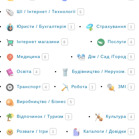
ШІ / Інтернет / Технології
5
Юристи / Бухгалтерія
Страхування
1
1
Інтернет магазини
Послуги
8
4
Медицина
Дім / Сад /Город
8
5
Освіта
Будівництво / Нерухом.
4
8
Транспорт
Робота
ЗМІ
4
1
1
Виробництво / Бізнес
5
Відпочинок / Туризм
Культура
3
4
Розваги / Ігри
Каталоги / Довідки
3
6