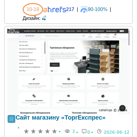
10-19
217
|
90-100%
|
Дизайн:
🍒
Сайт магазину «ТоргЕкспрес»
2
0
2026-06-12