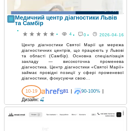
Медичний центр діагностики Львів
та Самбір
4
0
2026-04-16
Центр діагностики Святої Марії це мережа
діагностичних центрів, що працюють у Львові
та області (Самбір). Основна спеціалізація
закладу — високоточна променева
діагностика. Центр діагностики «Святої Марії»
займає провідні позиції у сфері променевої
діагностики, фокусуючи свою...
10-19
81
|
90-100%
|
Дизайн:
🍒