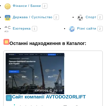
Фінанси / Банки
2
Держава / Суспільство
Спорт
2
2
Езотерика
Різні сайти
1
2
Останні надходження в Каталог:
Сайт компанії AVTODOZORLIFT